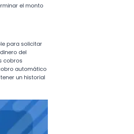
terminar el monto
e para solicitar
dinero del
s cobros
 cobro automático
ener un historial