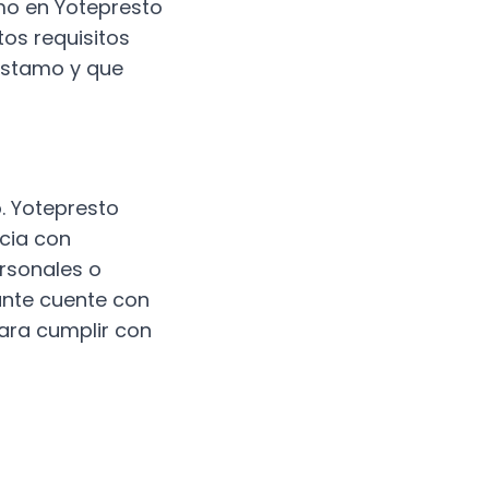
mo en Yotepresto
tos requisitos
éstamo y que
o. Yotepresto
ncia con
ersonales o
tante cuente con
para cumplir con