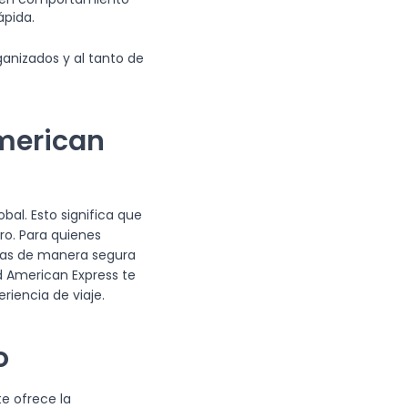
ápida.
anizados y al tanto de
American
bal. Esto significa que
ro. Para quienes
ervas de manera segura
d American Express te
riencia de viaje.
o
te ofrece la