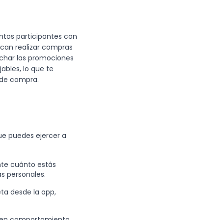
ntos participantes con
scan realizar compras
vechar las promociones
ables, lo que te
d de compra.
ue puedes ejercer a
nte cuánto estás
s personales.
eta desde la app,
uen comportamiento