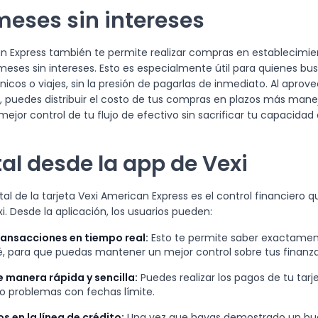
meses sin intereses
an Express también te permite realizar compras en establecimie
meses sin intereses. Esto es especialmente útil para quienes bu
icos o viajes, sin la presión de pagarlas de inmediato. Al apro
, puedes distribuir el costo de tus compras en plazos más manej
jor control de tu flujo de efectivo sin sacrificar tu capacida
tal desde la app de Vexi
 de la tarjeta Vexi American Express es el control financiero q
i. Desde la aplicación, los usuarios pueden:
ransacciones en tiempo real:
Esto te permite saber exactame
, para que puedas mantener un mejor control sobre tus finanza
 manera rápida y sencilla:
Puedes realizar los pagos de tu tarj
 o problemas con fechas límite.
s en la línea de crédito:
Una vez que hayas demostrado un b