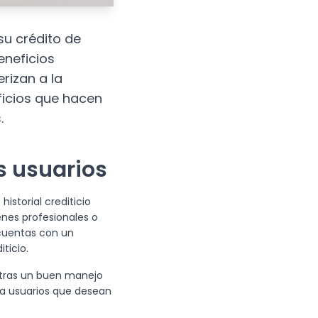
u crédito de
eneficios
rizan a la
ficios que hacen
.
s usuarios
istorial crediticio
enes profesionales o
 cuentas con un
iticio.
stras un buen manejo
ra usuarios que desean